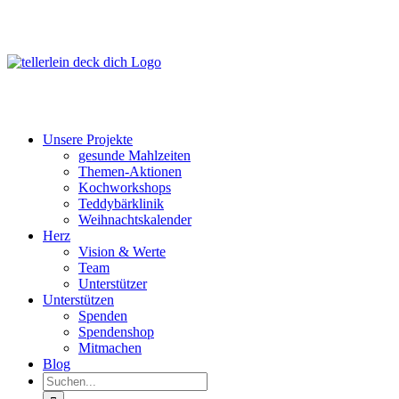
Zum
Inhalt
springen
Unsere Projekte
gesunde Mahlzeiten
Themen-Aktionen
Kochworkshops
Teddybärklinik
Weihnachtskalender
Herz
Vision & Werte
Team
Unterstützer
Unterstützen
Spenden
Spendenshop
Mitmachen
Blog
Suche
nach:
Unsere Projekte