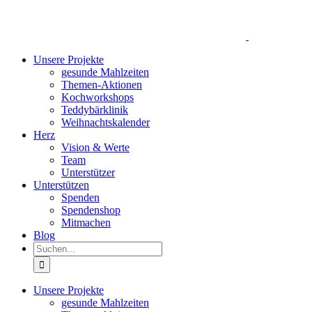
Zum
Inhalt
Unsere Projekte
springen
gesunde Mahlzeiten
Themen-Aktionen
Kochworkshops
Teddybärklinik
Weihnachtskalender
Herz
Vision & Werte
Team
Unterstützer
Unterstützen
Spenden
Spendenshop
Mitmachen
Blog
Suche
nach:
Unsere Projekte
gesunde Mahlzeiten
Themen-Aktionen
Kochworkshops